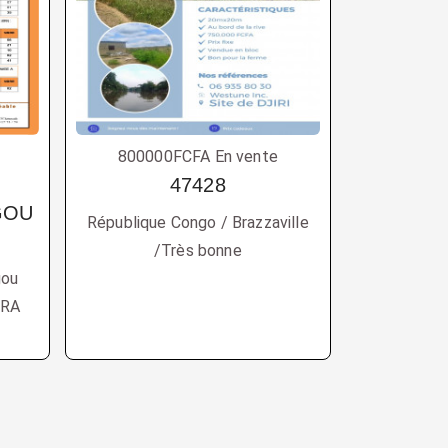
800000FCFA En vente
s
47428
GOU
République Congo / Brazzaville
/Très bonne
gou
ARA