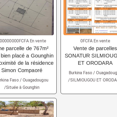
00000000FCFA En vente
0FCFA En vente
ne parcelle de 767m²
Vente de parcelle
 bien placé a Gounghin
SONATUR SILMIOU
oximité de la résidence
ET ORODARA
Simon Compaoré
Burkina Faso / Ouagadou
rkina Faso / Ouagadougou
/SILMIOUGOU ET OROD
/Située à Gounghin