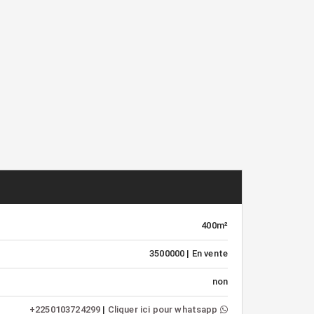
400m²
3500000 | En vente
non
+2250103724299
|
Cliquer ici pour whatsapp