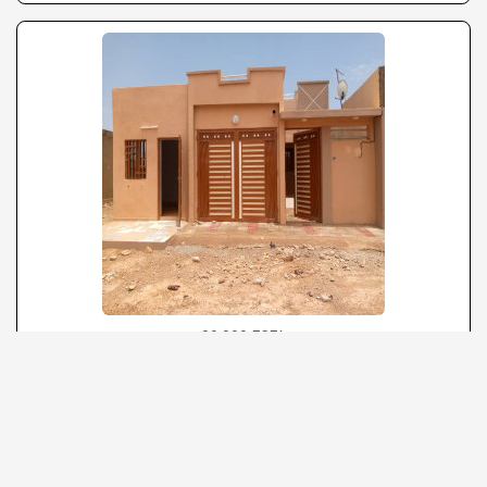
80.000 FCFA
Villa à louer
Burkina Faso Ouagadougou Garghin