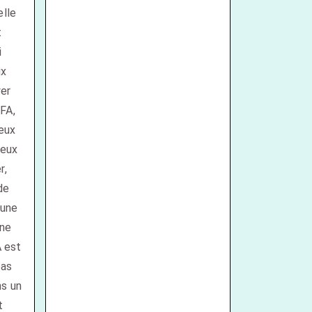
elle
t
i
ux
yer
FA,
eux
deux
r,
de
 une
une
A est
pas
ns un
t