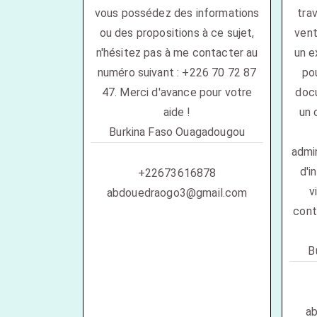
vous possédez des informations
trav
ou des propositions à ce sujet,
vent
n'hésitez pas à me contacter au
un e
numéro suivant : +226 70 72 87
pou
47. Merci d'avance pour votre
docu
aide !
un 
Burkina Faso Ouagadougou
admin
d'i
+22673616878
v
abdouedraogo3@gmail.com
cont
B
a