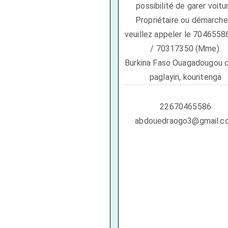
possibilité de garer voitu
Propriétaire ou démarche
veuillez appeler le 7046558
/ 70317350 (Mme).
Burkina Faso Ouagadougou ci
paglayiri, kouritenga
22670465586
abdouedraogo3@gmail.c