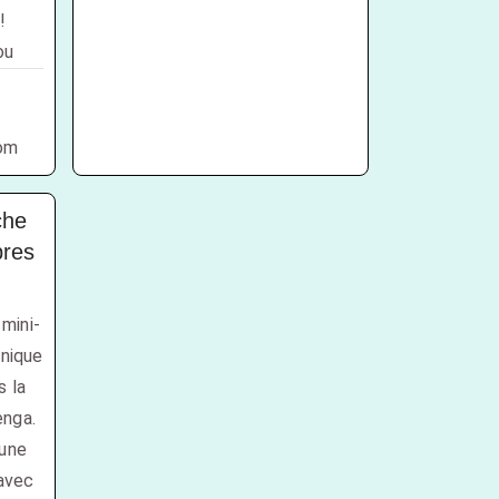
!
ou
om
che
bres
 mini-
unique
s la
enga.
 une
 avec