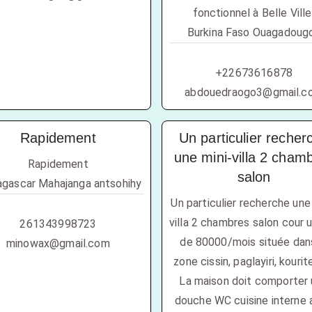
fonctionnel à Belle Ville
Burkina Faso Ouagadoug
+22673616878
abdouedraogo3@gmail.c
Rapidement
Un particulier recher
une mini-villa 2 cham
Rapidement
salon
gascar Mahajanga antsohihy
Un particulier recherche une
villa 2 chambres salon cour 
261343998723
de 80000/mois située dan
minowax@gmail.com
zone cissin, paglayiri, kourit
La maison doit comporter
douche WC cuisine interne