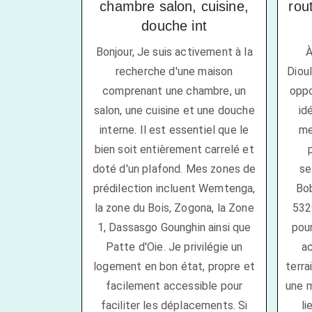
chambre salon, cuisine,
rou
douche int
Bonjour, Je suis activement à la
À
recherche d'une maison
Diou
comprenant une chambre, un
oppo
salon, une cuisine et une douche
id
interne. Il est essentiel que le
me
bien soit entièrement carrelé et
doté d'un plafond. Mes zones de
se
prédilection incluent Wemtenga,
Bob
la zone du Bois, Zogona, la Zone
532
1, Dassasgo Gounghin ainsi que
pour
Patte d'Oie. Je privilégie un
ac
logement en bon état, propre et
terra
facilement accessible pour
une m
faciliter les déplacements. Si
li