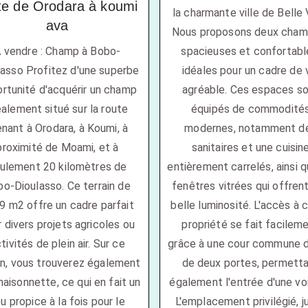
te de Orodara à koumi
la charmante ville de Belle V
ava
Nous proposons deux cham
 vendre : Champ à Bobo-
spacieuses et confortabl
lasso Profitez d'une superbe
idéales pour un cadre de 
rtunité d'acquérir un champ
agréable. Ces espaces s
éalement situé sur la route
équipés de commodité
nant à Orodara, à Koumi, à
modernes, notamment d
proximité de Moami, et à
sanitaires et une cuisin
ulement 20 kilomètres de
entièrement carrelés, ainsi 
o-Dioulasso. Ce terrain de
fenêtres vitrées qui offren
9 m2 offre un cadre parfait
belle luminosité. L'accès à 
 divers projets agricoles ou
propriété se fait facilem
tivités de plein air. Sur ce
grâce à une cour commune 
in, vous trouverez également
de deux portes, permett
aisonnette, ce qui en fait un
également l'entrée d'une voi
eu propice à la fois pour le
L'emplacement privilégié, j