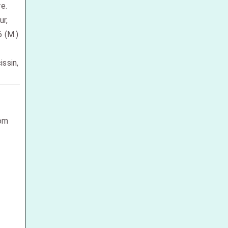
re.
ur,
6 (M.)
ssin,
om