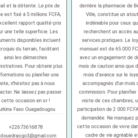
ail et la détente. Le prix de
derrière la pharmacie de B
e est fixé à 5 millions FCFA,
Ville, constitue un atou
xcellent rapport qualité-prix
indéniable pour ceux qu
r une telle superficie. Les
recherchent un accès a
ments disponibles incluent
services pratiques. Le lo
croquis du terrain, facilitant
mensuel est de 65 000 FC
ainsi les démarches
avec un engagement de d
istratives. Pour obtenir plus
mois de caution ainsi que 
nformations ou planifier une
mois d'avance sur le loye
isite, n'hésitez pas à nous
accompagnés d'un mois 
acter. Ne laissez pas passer
commission. Pour planifier
cette occasion en or !
visite de ces chambres, 
urkina Faso Ouagadougou
participation de 2 000 FCF
demandée. Ne manquez 
cette occasion de vivre da
+22673616878
cadre de vie agréable e
bdouedraogo3@gmail.com