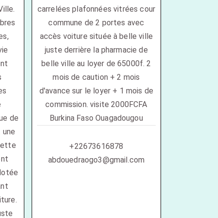
ille.
carrelées plafonnées vitrées cour
bres
commune de 2 portes avec
es,
accès voiture située à belle ville
vie
juste derrière la pharmacie de
ont
belle ville au loyer de 65000f. 2
s
mois de caution + 2 mois
es
d'avance sur le loyer + 1 mois de
e
commission. visite 2000FCFA
que de
Burkina Faso Ouagadougou
t une
cette
+22673616878
ent
abdouedraogo3@gmail.com
dotée
ant
ture.
uste